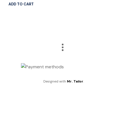
price
price
ADD TO CART
was:
is:
€14.90.
€9.90.
Designed with
Mr. Tailor
.