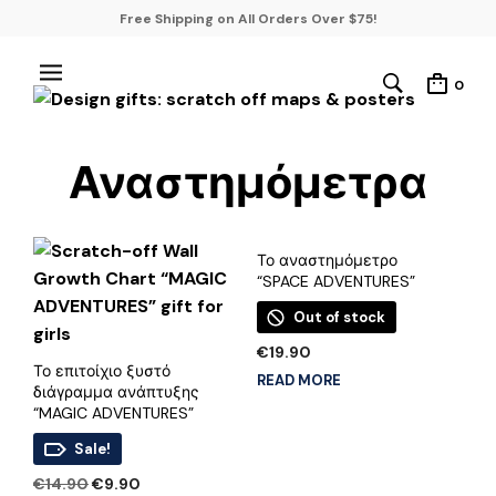
Free Shipping on All Orders Over $75!
0
Αναστημόμετρα
Το αναστημόμετρο
“SPACE ADVENTURES”
Out of stock
€
19.90
Το επιτοίχιο ξυστό
READ MORE
διάγραμμα ανάπτυξης
“MAGIC ADVENTURES”
Sale!
Original
Current
€
14.90
€
9.90